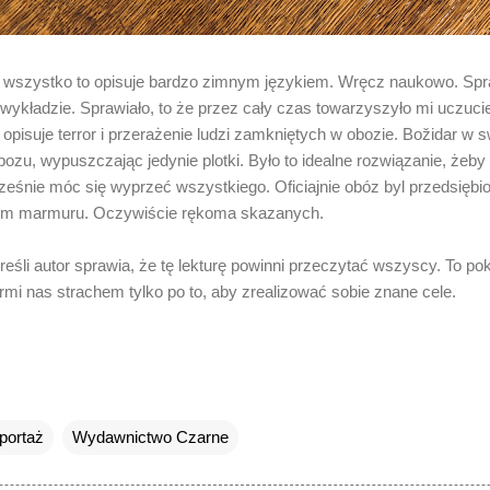
 wszystko to opisuje bardzo zimnym językiem. Wręcz naukowo. Spra
wykładzie. Sprawiało, to że przez cały czas towarzyszyło mi uczucie
 opisuje terror i przerażenie ludzi zamkniętych w obozie. Božidar w 
bozu, wypuszczając jedynie plotki. Było to idealne rozwiązanie, że
ześnie móc się wyprzeć wszystkiego. Oficiajnie obóz byl przedsięb
ciem marmuru. Oczywiście rękoma skazanych.
reśli autor sprawia, że tę lekturę powinni przeczytać wszyscy. To pok
rmi nas strachem tylko po to, aby zrealizować sobie znane cele.
portaż
Wydawnictwo Czarne