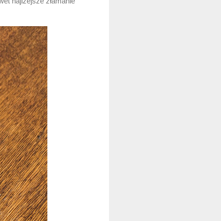
wet najlżejsze złamanie