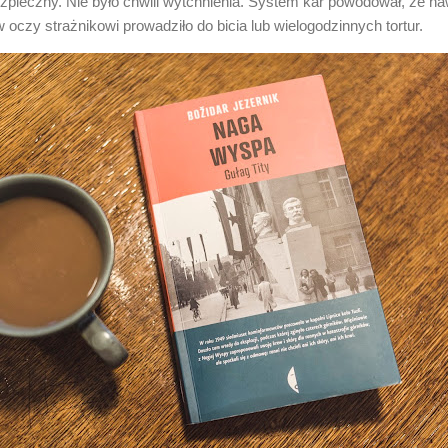
ezpieczny. Nie było chwili wytchnienia. System kar powodował, że na
w oczy strażnikowi prowadziło do bicia lub wielogodzinnych tortur.