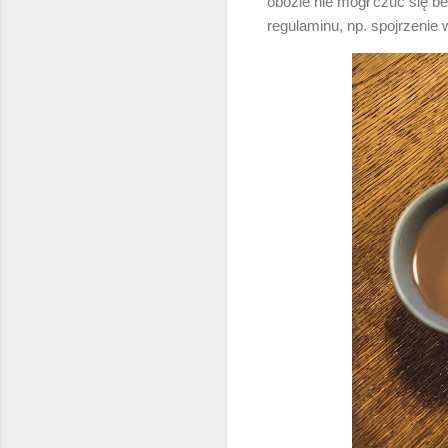
obozie nie mógł czuć się b
regulaminu, np. spojrzenie 