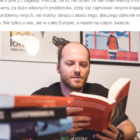
ch pracy i zagłady. Patrząc na to, nie dziwi, że tak mało wiemy o i
my za dużo własnych problemów, żeby się zajmować innymi krajami
 problemy innych, nie mamy obrazu całości tego, dlaczego obecnie 
Nie tylko u nas, ale w całej Europie, a nawet na całym świecie.