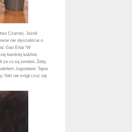
two Czarne). Jeżeli
wne nie słyszeliście o
ać Gao Ertai “W
ę bardziej ludzkie.
i za co są zesłani. Żeby
atelem Jugosławii. Tajna
. Nikt nie mógł czuć się