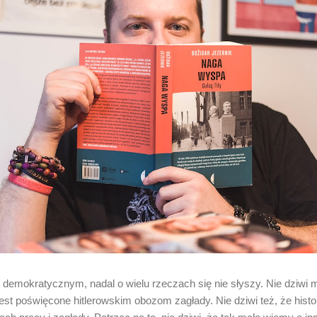
demokratycznym, nadal o wielu rzeczach się nie słyszy. Nie dziwi mn
est poświęcone hitlerowskim obozom zagłady. Nie dziwi też, że histo