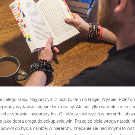
ie całego kraju. Najgorszym z nich był ten na Nagiej Wyspie. Położo
j wody wydawała się piekłem idealny. Ale nie tylko warunki życia i m
obie sprawiali najgorszy los. Ci, którzy stali wyżej w hierarchii oboz
 jako dobra droga do odkupienia win. Przecież bicie wroga narodu ni
 powrót do bycia najniżej w hierarchii, znęcanie się nad innymi to wsz