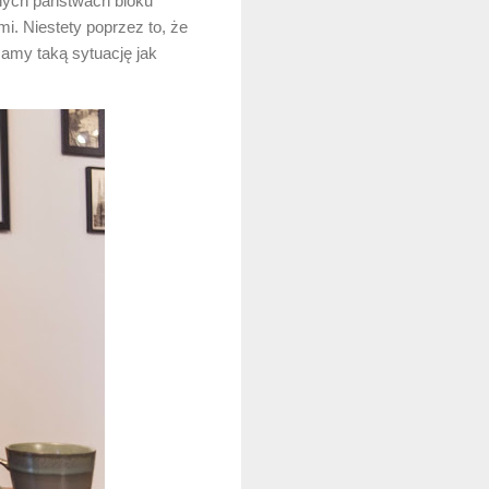
nnych państwach bloku
. Niestety poprzez to, że
mamy taką sytuację jak