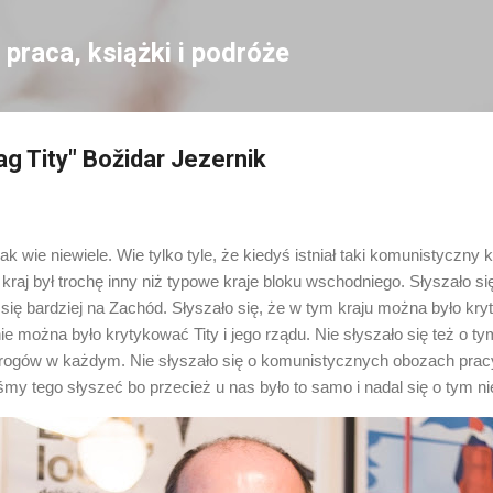
Przejdź do głównej zawartości
praca, książki i podróże
g Tity" Božidar Jezernik
k wie niewiele. Wie tylko tyle, że kiedyś istniał taki komunistyczny k
kraj był trochę inny niż typowe kraje bloku wschodniego. Słyszało się
się bardziej na Zachód. Słyszało się, że w tym kraju można było kry
nie można było krytykować Tity i jego rządu. Nie słyszało się też o t
rogów w każdym. Nie słyszało się o komunistycznych obozach pracy,
my tego słyszeć bo przecież u nas było to samo i nadal się o tym n