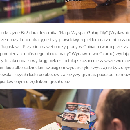
iaj o książce Božidara Jezernika “Naga Wyspa. Gułag Tity” (Wydawnic
), że obozy koncentracyjne były prawdziwym piekłem na ziemi to zape
Jugosławii. Przy nich nawet obozy pracy w Chinach (warto przeczyt
omnienia z chińskiego obozu pracy” Wydawnictwo Czarne) wydają si
 to taki dodatkowy krąg piekieł. To tutaj skazani nie zawsze wiedziel
m ludu albo radzieckim szpiegiem wystarczyło zwyczajnie być obyw
gowała i zsyłała ludzi do obozów za krzywy grymas podczas rozmowy
postawionym urzędnikom groził obóz.