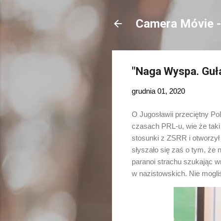
Camera Móvie - 
"Naga Wyspa. Guła
grudnia 01, 2020
O Jugosławii przeciętny Pola
czasach PRL-u, wie że taki 
stosunki z ZSRR i otworzył 
słyszało się zaś o tym, że 
paranoi strachu szukając w
w nazistowskich. Nie mogliś