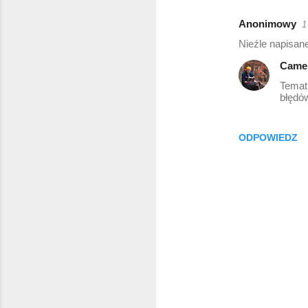
Anonimowy
1
K
Nieźle napisan
o
Came
m
Temat 
e
błędó
n
t
ODPOWIEDZ
a
r
z
e