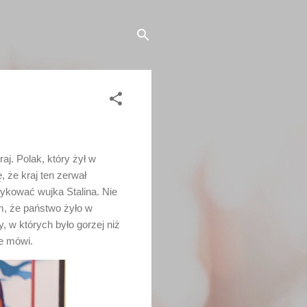
raj. Polak, który żył w
, że kraj ten zerwał
tykować wujka Stalina. Nie
ym, że państwo żyło w
 w których było gorzej niż
ie mówi.