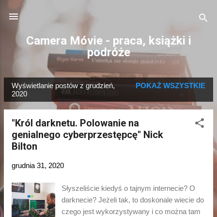
Przejdź do głównej zawartości
Camera Móvie - praca, książki i
podróże
Wyświetlanie postów z grudzień,
POKAŻ WSZYSTKIE
P
2020
o
s
"Król darknetu. Polowanie na
t
genialnego cyberprzestępcę" Nick
y
Bilton
grudnia 31, 2020
Słyszeliście kiedyś o tajnym internecie? O
darknecie? Jeżeli tak, to doskonale wiecie do
czego jest wykorzystywany i co można tam