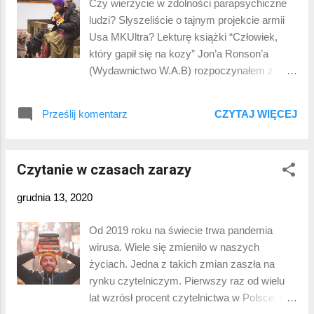
Czy wierzycie w zdolności parapsychiczne
dostajemy niewyjaśnioną sprawę z dawnych
ludzi? Słyszeliście o tajnym projekcie armii
lat. Jest to sprawa odnalezienia przed 30 laty
Usa MKUltra? Lekturę książki “Człowiek,
dzikiego chłopca. Zamieszkiwał on pobliskie
który gapił się na kozy” Jon’a Ronson’a
lasy i nie pamięta nic ze swojej przeszłości.
(Wydawnictwo W.A.B) rozpoczynałem z
Po wielu latach stał się detektywem i
lekkim uśmiechem. Może było to
człowiekiem od trudnych spraw. Trzydzieści
spowodowane filmem o tym samym tytule,
lat później Wilde zostaje poproszony o
Prześlij komentarz
CZYTAJ WIĘCEJ
który uważam za zabawny. Im głębiej
odnalezienie pewnej dziewczynki. Podczas
zanurzałem się w książce, tym bardziej
poszukiwań wychodzą na jaw zbrodnie i
uśmiech zmieniał się w wyraz
tajemnice z dawnych lat. Pow...
Czytanie w czasach zarazy
niedowierzania. Książka zaczyna się od
opowieści o generale majorze Albercie
grudnia 13, 2020
Stubblebine III, pomysłodawcy i założycielu
Pierwszego Bataliony Matki Ziemi. Ten
Od 2019 roku na świecie trwa pandemia
militarny oddział miał za zadanie zgłębiać
wirusa. Wiele się zmieniło w naszych
tajniki postrzegania pozazmysłowego. Każdy
życiach. Jedna z takich zmian zaszła na
z żołnierzy miał stać się nowym rycerzem
rynku czytelniczym. Pierwszy raz od wielu
Jedi. 4-stopniowa skala określała jaki poziom
lat wzrósł procent czytelnictwa w Polsce. Od
osiągnęli. Trening obejmował rozpraszanie