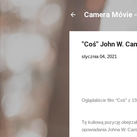
Camera Móvie - 
"Coś" John W. Ca
stycznia 04, 2021
Oglądaliście film “Coś” z 1
Tę kultową pozycję obejrzał
opowiadania Johna W. Campb