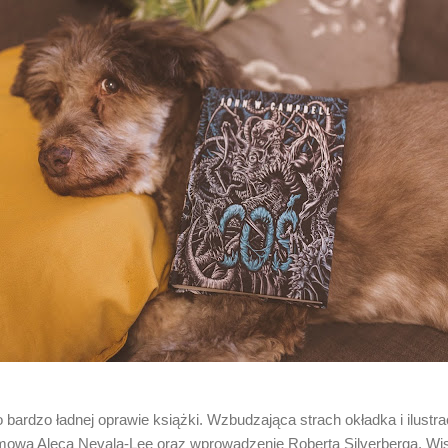
ardzo ładnej oprawie książki. Wzbudzająca strach okładka i ilustrac
owa Aleca Nevala-Lee oraz wprowadzenie Roberta Silverberga. Wisie