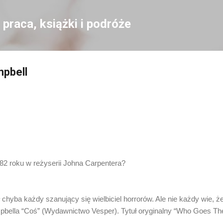
Przejdź do głównej zawartości
praca, książki i podróże
mpbell
982 roku w reżyserii Johna Carpentera?
 chyba każdy szanujący się wielbiciel horrorów. Ale nie każdy wie, że 
ella “Coś” (Wydawnictwo Vesper). Tytuł oryginalny “Who Goes Ther