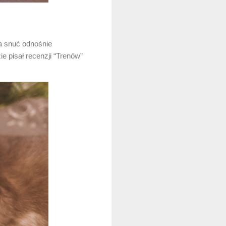
a snuć odnośnie
e pisał recenzji “Trenów”