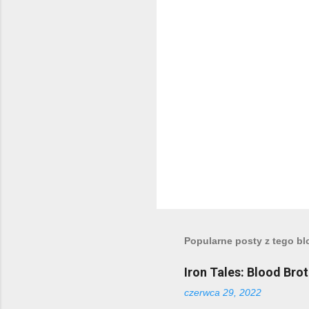
r
z
e
Popularne posty z tego bl
Iron Tales: Blood Bro
czerwca 29, 2022