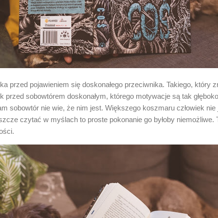
ka przed pojawieniem się doskonałego przeciwnika. Takiego, który z
Lęk przed sobowtórem doskonałym, którego motywacje są tak głębok
sobowtór nie wie, że nim jest. Większego koszmaru człowiek nie j
szcze czytać w myślach to proste pokonanie go byłoby niemożliwe. T
ości.