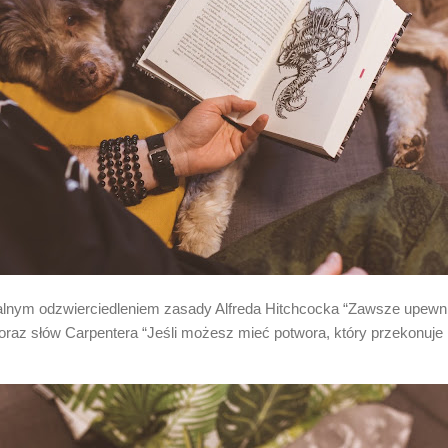
alnym odzwierciedleniem zasady Alfreda Hitchcocka “Zawsze upewnij 
 oraz słów Carpentera “Jeśli możesz mieć potwora, który przekonuje i 