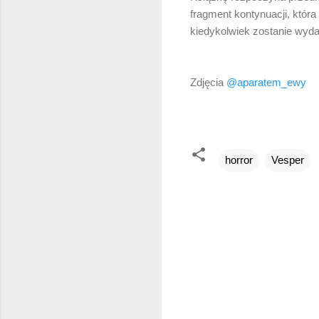
fragment kontynuacji, która
kiedykolwiek zostanie wydan
Zdjęcia
@aparatem_ewy
horror
Vesper
K
o
m
e
n
t
a