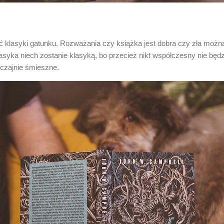
ć klasyki gatunku. Rozważania czy książka jest dobra czy zła możn
syka niech zostanie klasyką, bo przecież nikt współczesny nie będzi
czajnie śmieszne.