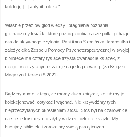
kolekcję [...] antybiblioteką.”
Właśnie przez ów głód wiedzy i pragnienie poznania 
gromadzimy książki, które później zdobią nasze półki, pchając 
nas do aktywnego czytania. Pani Anna Siemińska, terapeutka i 
założycielka Zespołu Pomocy Psychoterapeutycznej w swojej 
bibliotece ma cztery tysiące trzysta dwanaście książek, z 
czego przeczytanych szacuje na jedną czwartą. (za Książki 
Magazyn Literacki 8/2021). 
Bądźmy dumni z tego, że mamy dużo książek, że lubimy je 
kolekcjonować, dotykać i wąchać. Nie krzywdźmy tych 
nieprzeczytanych określeniem stosu. Stos był na czarownice i 
na stosie kościoły chciałyby widzieć niektóre książki. My 
budujmy biblioteki i zarażajmy swoją pasją innych. 