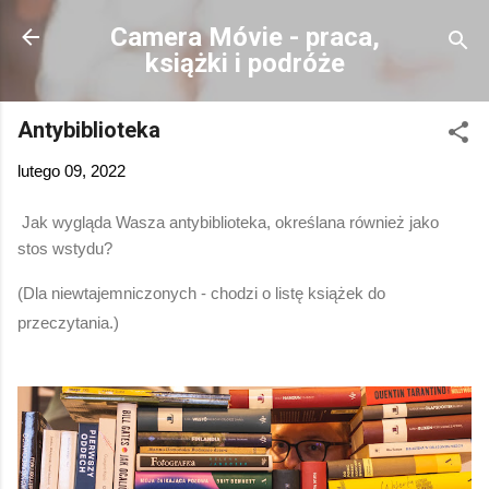
Przejdź do głównej zawartości
Camera Móvie - praca,
książki i podróże
Antybiblioteka
lutego 09, 2022
Jak wygląda Wasza antybiblioteka, określana również jako 
stos wstydu? 
(Dla niewtajemniczonych - chodzi o listę książek do 
przeczytania.)