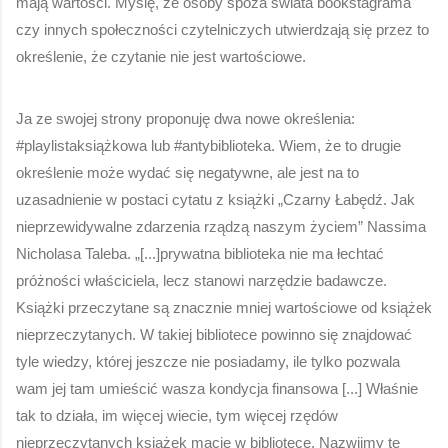
mają wartości. Myślę, że osoby spoza świata bookstagrama 
czy innych społeczności czytelniczych utwierdzają się przez to 
określenie, że czytanie nie jest wartościowe. 
Ja ze swojej strony proponuję dwa nowe określenia: 
#playlistaksiążkowa lub #antybiblioteka. Wiem, że to drugie 
określenie może wydać się negatywne, ale jest na to 
uzasadnienie w postaci cytatu z książki „Czarny Łabędź. Jak 
nieprzewidywalne zdarzenia rządzą naszym życiem” Nassima 
Nicholasa Taleba. „[...]prywatna biblioteka nie ma łechtać 
próżności właściciela, lecz stanowi narzędzie badawcze. 
Książki przeczytane są znacznie mniej wartościowe od książek 
nieprzeczytanych. W takiej bibliotece powinno się znajdować 
tyle wiedzy, której jeszcze nie posiadamy, ile tylko pozwala 
wam jej tam umieścić wasza kondycja finansowa [...] Właśnie 
tak to działa, im więcej wiecie, tym więcej rzędów 
nieprzeczytanych książek macie w bibliotece. Nazwijmy tę 