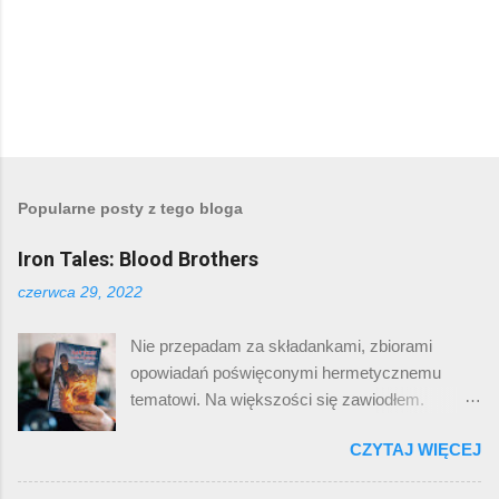
Popularne posty z tego bloga
Iron Tales: Blood Brothers
czerwca 29, 2022
Nie przepadam za składankami, zbiorami
opowiadań poświęconymi hermetycznemu
tematowi. Na większości się zawiodłem.
Jednak tym razem nie mogłem sobie odpuścić.
CZYTAJ WIĘCEJ
Swoją przygodę z muzyką zaczynałem między
innymi od zespołu Iron Maiden. Większość