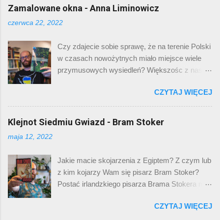
fanów heavy metalu zna ten zespół i większość
Zamalowane okna - Anna Liminowicz
darzy go ogromną sympatią - żeby nie
czerwca 22, 2022
powiedzieć uwielbieniem. Hity takie jak The
Number of The Beast czy Fear of The Dark są
Czy zdajecie sobie sprawę, że na terenie Polski
chyba znane każdemu wielbicielowi ciężkiego
w czasach nowożytnych miało miejsce wiele
brzmienia. A wiecie kto jest maskotką
przymusowych wysiedleń? Większośc z nas
zespołu? Maskotką zespołu i nieodłącznym
na pewno słyszała o przymusowych
elementem ich identyfikacji wizualnej od 1980
CZYTAJ WIĘCEJ
przesiedleniach i wywózce do pracy ludności
roku jest Eddie. Pierwsza jego wersja została
polskiej podczas okupacji nazistowskiej.
stworzona przez Dereka Riggsa, brytyjskiego
Natomiast o przesiedleniach mniejszości
Klejnot Siedmiu Gwiazd - Bram Stoker
rysownika. Od tamtej pory na stałe zagościł na
ukraińskiej i łemkowskiej w ramach akcji
okładkach płyt i koszulkach oraz w głowach
maja 12, 2022
“Wisła” pewnie większość z nas wie niewiele.
fanów. Doczekał się nawet swojej gry
Akcja “Wisła” została przeprowadzona przez
komputerowej. Postać Eddiego jest na tyle
Jakie macie skojarzenia z Egiptem? Z czym lub
struktury państwowe Polski Ludowej. Polegała
charakterystyczna, że nie może jej zabraknąć
z kim kojarzy Wam się pisarz Bram Stoker?
ona na masowej deportacji całych wsi i osad
na żadnym koncercie. Gdy myślimy o Iron
Postać irlandzkiego pisarza Brama Stokera mi
oraz rozproszeniu ludności cywilnej z terenu
Maiden, to przed oczami mamy właśnie
osobiście kojarzy się z hrabią Draculą, a ten z
południowo - wschodniej Polski. Akcja “Wisła”
Eddiego. ...
CZYTAJ WIĘCEJ
czosnkiem, śmiercią, Londynem, krwią,
przebiegała w sposób brutalny i bezwzględny.
gorsetami, a te z kolei z dziewicami, seksem i