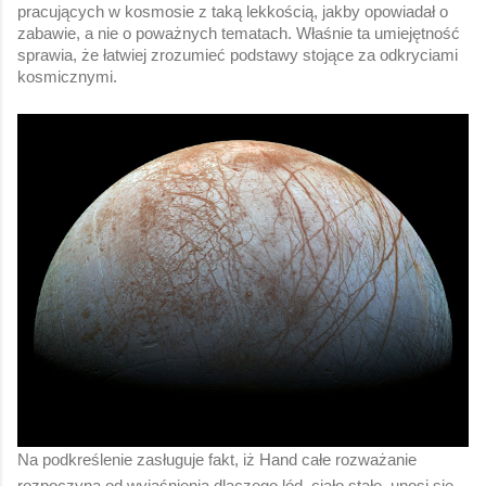
pracujących w kosmosie z taką lekkością, jakby opowiadał o 
zabawie, a nie o poważnych tematach. Właśnie ta umiejętność 
sprawia, że łatwiej zrozumieć podstawy stojące za odkryciami 
kosmicznymi. 
Na podkreślenie zasługuje fakt, iż Hand całe rozważanie 
rozpoczyna od wyjaśnienia dlaczego lód, ciało stałe, unosi się 