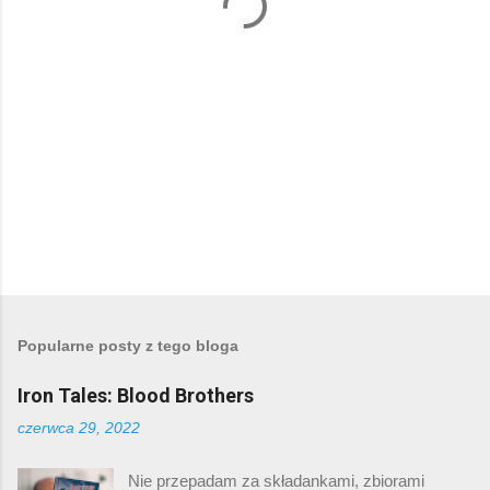
r
z
e
Popularne posty z tego bloga
Iron Tales: Blood Brothers
czerwca 29, 2022
Nie przepadam za składankami, zbiorami