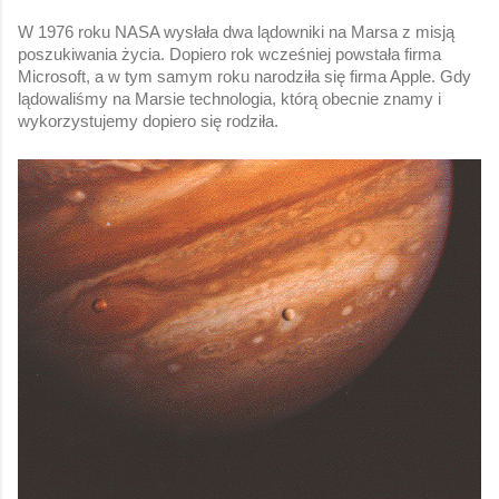
W 1976 roku NASA wysłała dwa lądowniki na Marsa z misją 
poszukiwania życia. Dopiero rok wcześniej powstała firma 
Microsoft, a w tym samym roku narodziła się firma Apple. Gdy 
lądowaliśmy na Marsie technologia, którą obecnie znamy i 
wykorzystujemy dopiero się rodziła. 