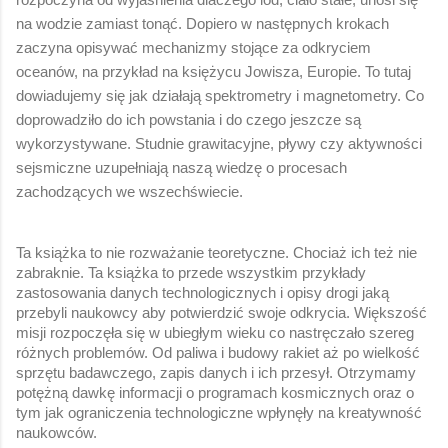
na wodzie zamiast tonąć. Dopiero w następnych krokach 
zaczyna opisywać mechanizmy stojące za odkryciem 
oceanów, na przykład na księżycu Jowisza, Europie. To tutaj 
dowiadujemy się jak działają spektrometry i magnetometry. Co 
doprowadziło do ich powstania i do czego jeszcze są 
wykorzystywane. Studnie grawitacyjne, pływy czy aktywności 
sejsmiczne uzupełniają naszą wiedzę o procesach 
zachodzących we wszechświecie. 
Ta książka to nie rozważanie teoretyczne. Chociaż ich też nie 
zabraknie. Ta książka to przede wszystkim przykłady 
zastosowania danych technologicznych i opisy drogi jaką 
przebyli naukowcy aby potwierdzić swoje odkrycia. Większość 
misji rozpoczęła się w ubiegłym wieku co nastręczało szereg 
różnych problemów. Od paliwa i budowy rakiet aż po wielkość 
sprzętu badawczego, zapis danych i ich przesył. Otrzymamy 
potężną dawkę informacji o programach kosmicznych oraz o 
tym jak ograniczenia technologiczne wpłynęły na kreatywność 
naukowców. 