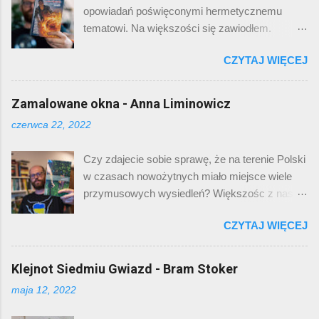
opowiadań poświęconymi hermetycznemu
tematowi. Na większości się zawiodłem.
Jednak tym razem nie mogłem sobie odpuścić.
CZYTAJ WIĘCEJ
Swoją przygodę z muzyką zaczynałem między
innymi od zespołu Iron Maiden. Większość
fanów heavy metalu zna ten zespół i większość
Zamalowane okna - Anna Liminowicz
darzy go ogromną sympatią - żeby nie
czerwca 22, 2022
powiedzieć uwielbieniem. Hity takie jak The
Number of The Beast czy Fear of The Dark są
Czy zdajecie sobie sprawę, że na terenie Polski
chyba znane każdemu wielbicielowi ciężkiego
w czasach nowożytnych miało miejsce wiele
brzmienia. A wiecie kto jest maskotką
przymusowych wysiedleń? Większośc z nas
zespołu? Maskotką zespołu i nieodłącznym
na pewno słyszała o przymusowych
elementem ich identyfikacji wizualnej od 1980
CZYTAJ WIĘCEJ
przesiedleniach i wywózce do pracy ludności
roku jest Eddie. Pierwsza jego wersja została
polskiej podczas okupacji nazistowskiej.
stworzona przez Dereka Riggsa, brytyjskiego
Natomiast o przesiedleniach mniejszości
Klejnot Siedmiu Gwiazd - Bram Stoker
rysownika. Od tamtej pory na stałe zagościł na
ukraińskiej i łemkowskiej w ramach akcji
okładkach płyt i koszulkach oraz w głowach
maja 12, 2022
“Wisła” pewnie większość z nas wie niewiele.
fanów. Doczekał się nawet swojej gry
Akcja “Wisła” została przeprowadzona przez
komputerowej. Postać Eddiego jest na tyle