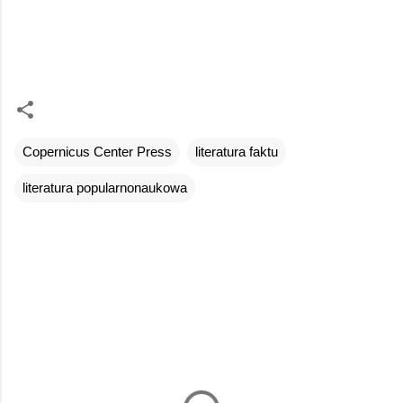
Copernicus Center Press
literatura faktu
literatura popularnonaukowa
K
o
m
e
n
t
a